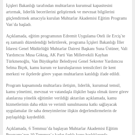
E
İçişleri Bakanlığı tarafından muhtarların kurumsal kapasitesini
artırmak, liderlik becerilerini geliştirmek ve mevzuat bilgilerini
N
güçlendirmek amacıyla kurulan Muhtarlar Akademisi Eğitim Programı
Van’da başladı.
U
Açıklamada, eğitim programının Edremit Uygulama Oteli ile Erciş’te
eş zamanlı düzenlendiği belirtilerek, programa İçişleri Bakanlığı İller
İdaresi Genel Müdürlüğü Muhtarlar Dairesi Başkanı Suna Üstüner, Vali
Yardımcısı Musa Göktaş, AK Parti Van Milletvekili Kayhan
Türkmenoğlu, Van Büyükşehir Belediyesi Genel Sekreter Yardımcısı
Selma Biçek, kamu kurum ve kuruluşlarının temsilcileri ile kent
merkezi ve ilçelerde görev yapan muhtarların katıldığı ifade edildi.
Program kapsamında muhtarlara iletişim, liderlik, kurumsal temsil,
kamu yönetimi, mevzuat ve vatandaşla ilişkiler başta olmak üzere görev
alanlarına yönelik eğitimler verildiği aktarılan açıklamada, kamu
hizmetlerinin daha etkin ve verimli sunulmasına katkı sağlayacak
uygulamalar ile saha deneyimlerine ilişkin değerlendirmelerin de
paylaşıldığı kaydedildi.
Açıklamada, 6 Temmuz’da başlayan Muhtarlar Akademisi Eğitim
Programı’nın 10 Temmuz’a kadar farklı konu başlıklarında