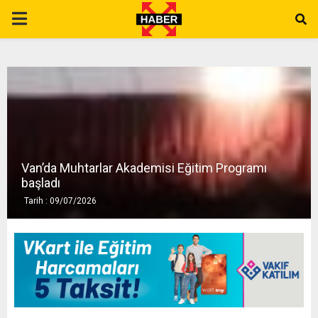
P
R
I
M
Van’da Muhtarlar Akademisi Eğitim Programı
A
başladı
Tarih : 09/07/2026
R
Y
M