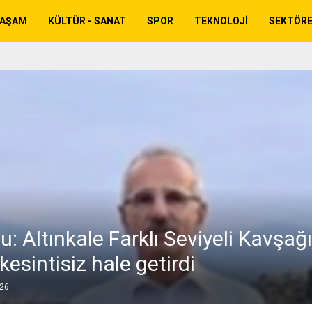
YAŞAM
KÜLTÜR - SANAT
SPOR
TEKNOLOJI
SEKTÖR
u: Altınkale Farklı Seviyeli Kavşağı
 kesintisiz hale getirdi
026