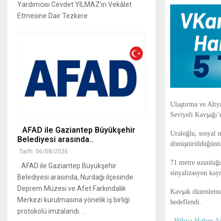
Yardımcısı Cevdet YILMAZ’ın Vekâlet
Etmesine Dair Tezkere
Ulaştırma ve Alty
Seviyeli Kavşağı’n
AFAD ile Gaziantep Büyükşehir
Uraloğlu, sosyal 
Belediyesi arasında..
dönüştürüldüğünü b
Tarih: 06/08/2026
71 metre uzunluğu
AFAD ile Gaziantep Büyükşehir
sinyalizasyon kayn
Belediyesi arasında, Nurdağı ilçesinde
Deprem Müzesi ve Afet Farkındalık
Kavşak düzenlemesi
Merkezi kurulmasına yönelik iş birliği
hedeflendi.
protokolü imzalandı. ..
Hibya Haber Aj