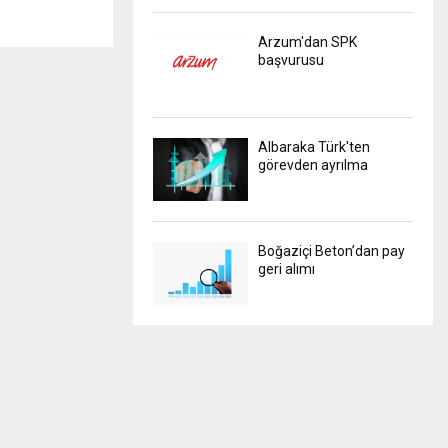
Arzum'dan SPK
başvurusu
Albaraka Türk'ten
görevden ayrılma
Boğaziçi Beton’dan pay
geri alımı