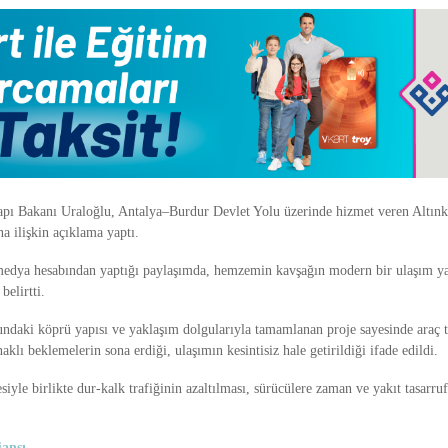
apı Bakanı Uraloğlu, Antalya–Burdur Devlet Yolu üzerinde hizmet veren Altınk
a ilişkin açıklama yaptı.
medya hesabından yaptığı paylaşımda, hemzemin kavşağın modern bir ulaşım ya
elirtti.
ndaki köprü yapısı ve yaklaşım dolgularıyla tamamlanan proje sayesinde araç t
aklı beklemelerin sona erdiği, ulaşımın kesintisiz hale getirildiği ifade edildi.
yle birlikte dur-kalk trafiğinin azaltılması, sürücülere zaman ve yakıt tasarru
ansı