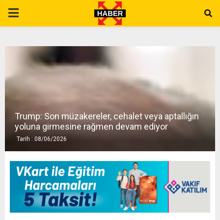
P
R
I
M
Trump: Son müzakereler, cehalet veya aptallığın
A
yoluna girmesine rağmen devam ediyor
Tarih : 08/06/2026
R
Y
M