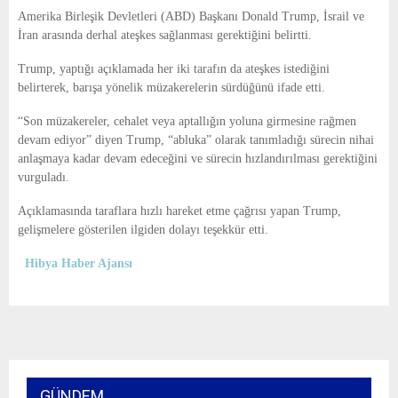
E
Amerika Birleşik Devletleri (ABD) Başkanı Donald Trump, İsrail ve
İran arasında derhal ateşkes sağlanması gerektiğini belirtti.
N
Trump, yaptığı açıklamada her iki tarafın da ateşkes istediğini
belirterek, barışa yönelik müzakerelerin sürdüğünü ifade etti.
U
“Son müzakereler, cehalet veya aptallığın yoluna girmesine rağmen
devam ediyor” diyen Trump, “abluka” olarak tanımladığı sürecin nihai
anlaşmaya kadar devam edeceğini ve sürecin hızlandırılması gerektiğini
vurguladı.
Açıklamasında taraflara hızlı hareket etme çağrısı yapan Trump,
gelişmelere gösterilen ilgiden dolayı teşekkür etti.
Hibya Haber Ajansı
GÜNDEM