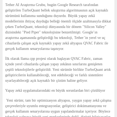
E
Tether AI Araştırma Grubu, bugün Google Research tarafından
geliştirilen TurboQuant bellek sıkıştırma algoritmasının açık kaynaklı
N
sürümünü kullanıma sunduğunu duyurdu. Büyük yapay zekâ
modellerinin ihtiyaç duyduğu belleği önemli ölçüde azaltmasıyla dikkat
çeken TurboQuant, teknoloji dünyasında bir dönem "Silicon Valley"
U
dizisindeki "Pied Piper" teknolojisine benzetilmişti. Google’ın
araştırma aşamasında geliştirdiği bu teknoloji, Tether’in yerel ve uç
cihazlarda çalışan açık kaynaklı yapay zekâ altyapısı QVAC Fabric ile
gerçek kullanım senaryolarına taşınıyor.
İlk olarak llama.cpp projesi olarak başlayan QVAC Fabric, zaman
içinde yerel cihazlarda çalışan yapay zekânın sınırlarını genişleten
çeşitli teknolojilerle geliştirildi. Yeni sürümle birlikte TurboQuant artık
geliştiricilerin kullanabileceği, test edebileceği ve farklı sistemlere
uyarlayabileceği açık kaynaklı bir çözüm haline geliyor.
Yapay zekâ uygulamalarındaki en büyük sorunlardan biri çözülüyor
Yeni sürüm; tam bir optimizasyon altyapısı, yaygın yapay zekâ çalışma
çerçeveleriyle uyumlu entegrasyonlar, geliştirici dokümantasyonu ve
gerçek kullanım senaryolarına uygun yapılandırmalar içeriyor. Böylece
teknoloji yalnızca büyük veri merkezlerinde değil; dizüstü bilgisayarlar,