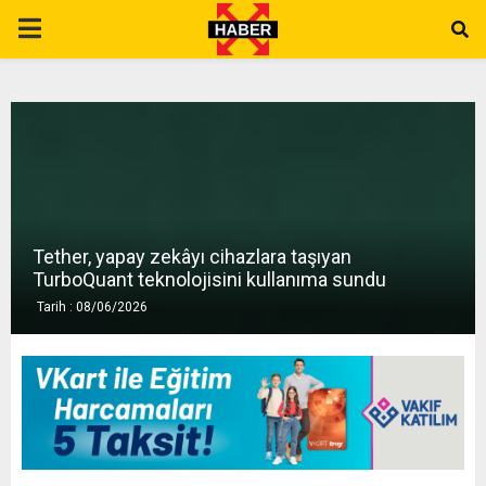
P
R
I
M
Tether, yapay zekâyı cihazlara taşıyan
A
TurboQuant teknolojisini kullanıma sundu
Tarih : 08/06/2026
R
Y
M