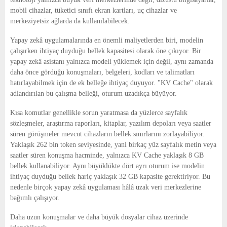
mobil cihazlar, tüketici sınıfı ekran kartları, uç cihazlar ve
merkeziyetsiz ağlarda da kullanılabilecek.
Yapay zekâ uygulamalarında en önemli maliyetlerden biri, modelin
çalışırken ihtiyaç duyduğu bellek kapasitesi olarak öne çıkıyor. Bir
yapay zekâ asistanı yalnızca modeli yüklemek için değil, aynı zamanda
daha önce gördüğü konuşmaları, belgeleri, kodları ve talimatları
hatırlayabilmek için de ek belleğe ihtiyaç duyuyor. "KV Cache" olarak
adlandırılan bu çalışma belleği, oturum uzadıkça büyüyor.
Kısa komutlar genellikle sorun yaratmasa da yüzlerce sayfalık
sözleşmeler, araştırma raporları, kitaplar, yazılım depoları veya saatler
süren görüşmeler mevcut cihazların bellek sınırlarını zorlayabiliyor.
Yaklaşık 262 bin token seviyesinde, yani birkaç yüz sayfalık metin veya
saatler süren konuşma hacminde, yalnızca KV Cache yaklaşık 8 GB
bellek kullanabiliyor. Aynı büyüklükte dört ayrı oturum ise modelin
ihtiyaç duyduğu bellek hariç yaklaşık 32 GB kapasite gerektiriyor. Bu
nedenle birçok yapay zekâ uygulaması hâlâ uzak veri merkezlerine
bağımlı çalışıyor.
Daha uzun konuşmalar ve daha büyük dosyalar cihaz üzerinde