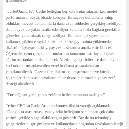
işlenebilecek
TurboQuant, KV Cache belleğini beş kata kadar sıkıştırırken model
performansını büyük ölçüde koruyor. Bu sayede kullanıcılar sahip
oldukları mevcut donanımlarla daha uzun sohbetler gerçekleştirebiliyor,
daha büyük dosyaları analiz edebiliyor ve daha fazla bağlam gerektiren
görevleri yerel olarak çalıştırabiliyor. Bu teknoloji sayesinde bir
kullanıcı, yüzlerce sayfalık bir hukuki belgeyi buluta yüklemeden
dizüstü bilgisayarındaki yapay zekâ asistanına analiz ettirebilecek.
Öğrenciler uzun çalışma oturumlarının tamamını hatırlayan kişisel
eğitim asistanları kullanabilecek. Yazılım geliştiriciler ise daha büyük
kod tabanlarını anlayabilen yerel kodlama asistanlarından
yararlanabilecek. Gazeteciler, doktorlar, araştırmacılar ve küçük
işletmeler de hassas dosyalarını cihaz dışına çıkarmadan yapay zekâ
desteği alabilecek.
“TurboQuant yerel yapay zekânın bellek sorununu azaltıyor”
Tether CEO’su Paolo Ardoino konuya ilişkin yaptığı açıklamada,
“Google’ın araştırması, yapay zekâ belleğinin sanılandan çok daha
verimli şekilde sıkıştırılabileceğini gösterdi. Biz de bu teknolojiyi
geliştiricilerin, girişimlerin ve kullanıcıların doğrudan faydalanabileceği