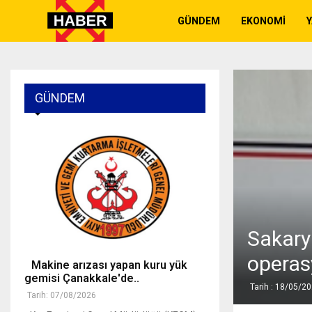
GÜNDEM
EKONOMI
GÜNDEM
Sakary
opera
Makine arızası yapan kuru yük
gemisi Çanakkale'de..
Tarih : 18/05/2
Tarih: 07/08/2026