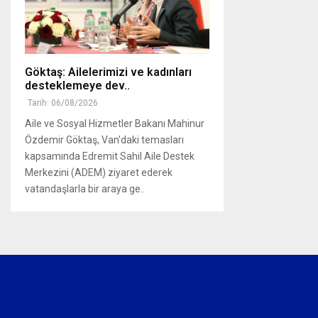
Göktaş: Ailelerimizi ve kadınları
desteklemeye dev..
Tarih: 06/08/2026
Aile ve Sosyal Hizmetler Bakanı Mahinur
Özdemir Göktaş, Van'daki temasları
kapsamında Edremit Sahil Aile Destek
Merkezini (ADEM) ziyaret ederek
vatandaşlarla bir araya ge..