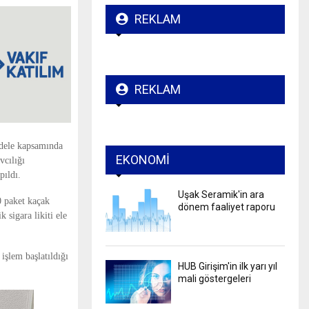
REKLAM
REKLAM
adele kapsamında
EKONOMI
vcılığı
pıldı.
Uşak Seramik'in ara
0 paket kaçak
dönem faaliyet raporu
k sigara likiti ele
işlem başlatıldığı
HUB Girişim'in ilk yarı yıl
mali göstergeleri