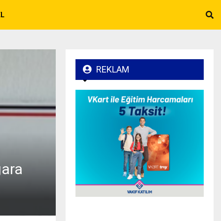
EL
REKLAM
gara