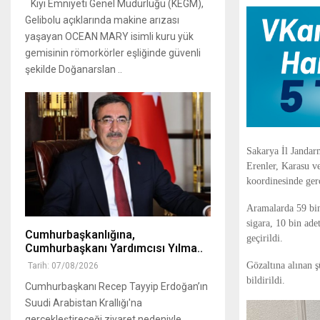
Kıyı Emniyeti Genel Müdürlüğü (KEGM),
Gelibolu açıklarında makine arızası
yaşayan OCEAN MARY isimli kuru yük
gemisinin römorkörler eşliğinde güvenli
şekilde Doğanarslan ..
Sakarya İl Janda
Erenler, Karasu v
koordinesinde gerç
Aramalarda 59 bin
sigara, 10 bin adet
Cumhurbaşkanlığına,
geçirildi.
Cumhurbaşkanı Yardımcısı Yılma..
Gözaltına alınan 
Tarih: 07/08/2026
bildirildi.
Cumhurbaşkanı Recep Tayyip Erdoğan’ın
Suudi Arabistan Krallığı'na
gerçekleştireceği ziyaret nedeniyle