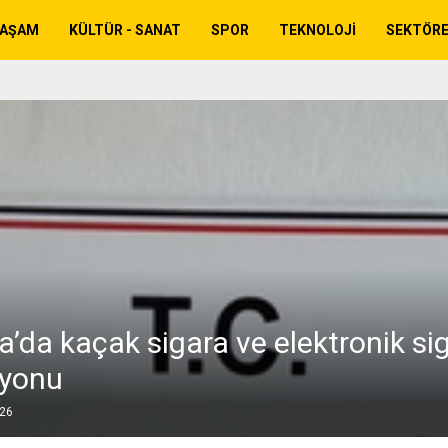
YAŞAM
KÜLTÜR - SANAT
SPOR
TEKNOLOJI
SEKTÖR
a’da kaçak sigara ve elektronik si
syonu
026