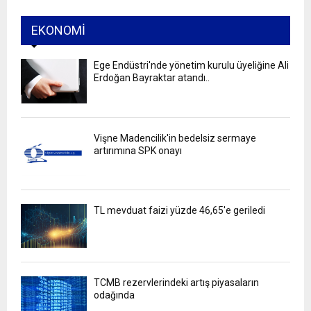
EKONOMI
Ege Endüstri'nde yönetim kurulu üyeliğine Ali
Erdoğan Bayraktar atandı..
Vişne Madencilik'in bedelsiz sermaye
artırımına SPK onayı
TL mevduat faizi yüzde 46,65'e geriledi
TCMB rezervlerindeki artış piyasaların
odağında