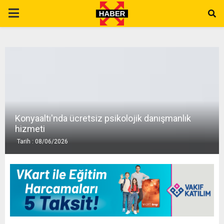
P
R
I
M
Konyaaltı'nda ücretsiz psikolojik danışmanlık
A
hizmeti
Tarih : 08/06/2026
R
Y
M