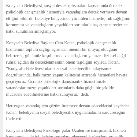
E
Konyaaltı Belediyesi, sosyal destek çalışmaları kapsamında ücretsiz
psikolojik danışmanlık hizmetiyle vatandaşlara destek vermeye devam
N
ettiğini bildirdi. Belediye bünyesinde yürütülen hizmetle, ruh sağlığının
korunması ve vatandaşların yaşadıkları sorunlarla baş etme süreçlerine
katkı sunulması amaçlanıyor.
U
Konyaaltı Belediye Başkanı Cem Kotan, psikolojik danışmanlık
hizmetinin toplum sağlığı açısından önemli bir ihtiyaç olduğunu
belirterek, günümüz koşullarında vatandaşların yalnızca fiziksel değil
ruhsal açıdan da desteklenmesinin önem taşıdığını söyledi. Kotan,
“Konyaaltı Belediyesi olarak sosyal belediyecilik anlayışımız
doğrultusunda, halkımızın yaşam kalitesini artıracak hizmetleri hayata
geçiriyoruz. Ücretsiz psikolojik danışmanlık hizmetimizle
vatandaşlarımızın yaşadıkları sorunlarla daha güçlü bir şekilde
mücadele edebilmelerine katkı sunuyoruz” dedi.
Her yaştan vatandaş için çözüm üretmeye devam edeceklerini kaydeden
Kotan, belediyenin sosyal belediyecilik uygulamalarını sürdüreceğini
ifade etti.
Konyaaltı Belediyesi Psikoloğu Şakir Üzülen ise danışmanlık hizmeti
kapsamında aile içi iletişim sorunları, ebeveynlik süreçleri, ergenlik