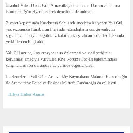
E
İstanbul Valisi Davut Gül, Arnavutköy'de bulunan Durusu Jandarma
Komutanlığı'nı ziyaret ederek denetimlerde bulundu.
N
Ziyaret kapsamında Karaburun Sahili'nde incelemeler yapan Vali Gül,
yaz sezonunda Karaburun Plajı'nda vatandaşların can güvenliğini
U
sağlamak amacıyla boğulma vakalarına karşı alınan tedbirler hakkında
yetkililerden bilgi aldı.
Vali Gül ayrıca, kıyı erozyonunun önlenmesi ve sahil şeridinin
korunması amacıyla yürütülen Kıyı Koruma Projesi kapsamındaki
çalışmaların son durumunu da yerinde değerlendirdi.
İncelemelerde Vali Gül'e Arnavutköy Kaymakamı Mahmut Hersanlıoğlu
ile Arnavutköy Belediye Başkanı Mustafa Candaroğlu da eşlik etti.
Hibya Haber Ajansı