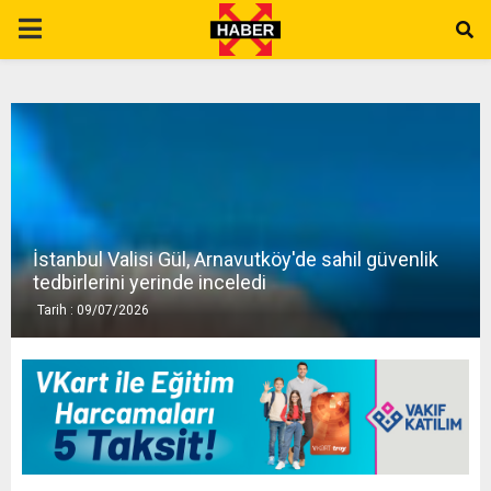
P
R
I
M
İstanbul Valisi Gül, Arnavutköy'de sahil güvenlik
A
tedbirlerini yerinde inceledi
Tarih : 09/07/2026
R
Y
M