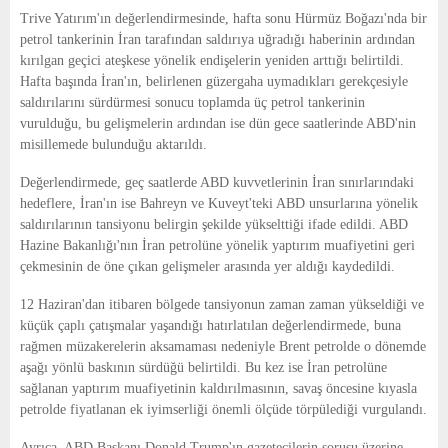
E
Trive Yatırım'ın değerlendirmesinde, hafta sonu Hürmüz Boğazı'nda bir
petrol tankerinin İran tarafından saldırıya uğradığı haberinin ardından
N
kırılgan geçici ateşkese yönelik endişelerin yeniden arttığı belirtildi.
Hafta başında İran'ın, belirlenen güzergaha uymadıkları gerekçesiyle
saldırılarını sürdürmesi sonucu toplamda üç petrol tankerinin
U
vurulduğu, bu gelişmelerin ardından ise dün gece saatlerinde ABD'nin
misillemede bulunduğu aktarıldı.
Değerlendirmede, geç saatlerde ABD kuvvetlerinin İran sınırlarındaki
hedeflere, İran'ın ise Bahreyn ve Kuveyt'teki ABD unsurlarına yönelik
saldırılarının tansiyonu belirgin şekilde yükselttiği ifade edildi. ABD
Hazine Bakanlığı'nın İran petrolüne yönelik yaptırım muafiyetini geri
çekmesinin de öne çıkan gelişmeler arasında yer aldığı kaydedildi.
12 Haziran'dan itibaren bölgede tansiyonun zaman zaman yükseldiği ve
küçük çaplı çatışmalar yaşandığı hatırlatılan değerlendirmede, buna
rağmen müzakerelerin aksamaması nedeniyle Brent petrolde o dönemde
aşağı yönlü baskının sürdüğü belirtildi. Bu kez ise İran petrolüne
sağlanan yaptırım muafiyetinin kaldırılmasının, savaş öncesine kıyasla
petrolde fiyatlanan ek iyimserliği önemli ölçüde törpülediği vurgulandı.
Ayrıca, ABD Başkanı Donald Trump'ın gazetecilerin sorusu üzerine