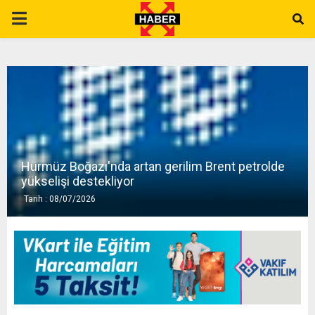
P
R
I
M
Hürmüz Boğazı'nda artan gerilim Brent petrolde
A
yükselişi destekliyor
Tarih : 08/07/2026
R
Y
M