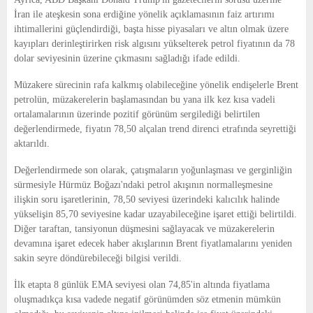
İran ile ateşkesin sona erdiğine yönelik açıklamasının faiz artırımı
ihtimallerini güçlendirdiği, başta hisse piyasaları ve altın olmak üzere
kayıpları derinleştirirken risk algısını yükselterek petrol fiyatının da 78
dolar seviyesinin üzerine çıkmasını sağladığı ifade edildi.
Müzakere sürecinin rafa kalkmış olabileceğine yönelik endişelerle Brent
petrolün, müzakerelerin başlamasından bu yana ilk kez kısa vadeli
ortalamalarının üzerinde pozitif görünüm sergilediği belirtilen
değerlendirmede, fiyatın 78,50 alçalan trend direnci etrafında seyrettiği
aktarıldı.
Değerlendirmede son olarak, çatışmaların yoğunlaşması ve gerginliğin
sürmesiyle Hürmüz Boğazı'ndaki petrol akışının normalleşmesine
ilişkin soru işaretlerinin, 78,50 seviyesi üzerindeki kalıcılık halinde
yükselişin 85,70 seviyesine kadar uzayabileceğine işaret ettiği belirtildi.
Diğer taraftan, tansiyonun düşmesini sağlayacak ve müzakerelerin
devamına işaret edecek haber akışlarının Brent fiyatlamalarını yeniden
sakin seyre döndürebileceği bilgisi verildi.
İlk etapta 8 günlük EMA seviyesi olan 74,85'in altında fiyatlama
oluşmadıkça kısa vadede negatif görünümden söz etmenin mümkün