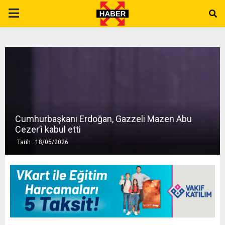
P
R
I
M
Cumhurbaşkanı Erdoğan, Gazzeli Mazen Abu
A
Cezer’i kabul etti
Tarih : 18/05/2026
R
Y
M