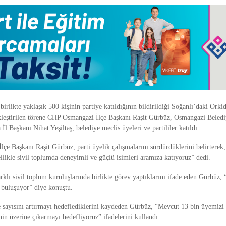
birlikte yaklaşık 500 kişinin partiye katıldığının bildirildiği Soğanlı’daki Ork
leştirilen törene CHP Osmangazi İlçe Başkanı Raşit Gürbüz, Osmangazi Beled
l Başkanı Nihat Yeşiltaş, belediye meclis üyeleri ve partililer katıldı.
çe Başkanı Raşit Gürbüz, parti üyelik çalışmalarını sürdürdüklerini belirterek
ellikle sivil toplumda deneyimli ve güçlü isimleri aramıza katıyoruz” dedi.
rklı sivil toplum kuruluşlarında birlikte görev yaptıklarını ifade eden Gürbüz,
a buluşuyor” diye konuştu.
sayısını artırmayı hedeflediklerini kaydeden Gürbüz, “Mevcut 13 bin üyemiz
nin üzerine çıkarmayı hedefliyoruz” ifadelerini kullandı.