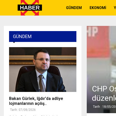
GÜNDEM
EKONOMI
GÜNDEM
CHP Os
düzenl
Bakan Gürlek, Iğdır'da adliye
lojmanlarının açılış..
Tarih : 18/05/2
Tarih: 07/08/2026