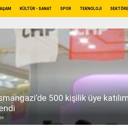
YAŞAM
KÜLTÜR - SANAT
SPOR
TEKNOLOJI
SEKTÖR
mangazi’de 500 kişilik üye katılım
endi
026