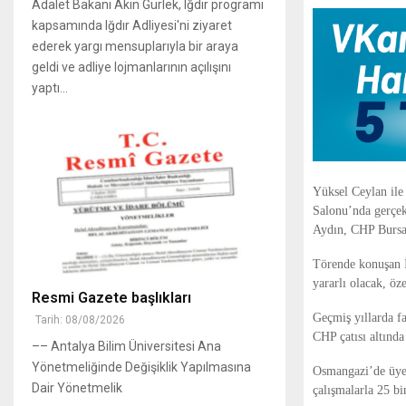
Adalet Bakanı Akın Gürlek, Iğdır programı
kapsamında Iğdır Adliyesi'ni ziyaret
ederek yargı mensuplarıyla bir araya
geldi ve adliye lojmanlarının açılışını
yaptı...
Yüksel Ceylan ile 
Salonu’nda gerçek
Aydın, CHP Bursa İ
Törende konuşan İl
yararlı olacak, öz
Resmi Gazete başlıkları
Geçmiş yıllarda fa
Tarih: 08/08/2026
CHP çatısı altınd
–– Antalya Bilim Üniversitesi Ana
Yönetmeliğinde Değişiklik Yapılmasına
Osmangazi’de üye 
Dair Yönetmelik
çalışmalarla 25 bi