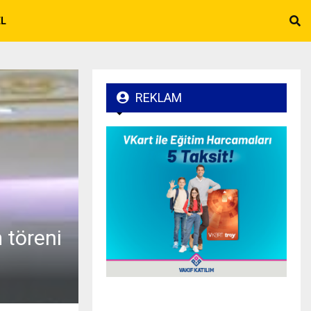
EL
REKLAM
 töreni