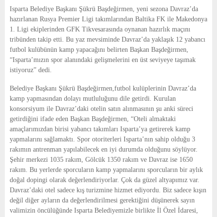
E
Isparta Belediye Başkanı Şükrü Başdeğirmen, yeni sezona Davraz’da
hazırlanan Rusya Premier Ligi takımlarından Baltika FK ile Makedonya
N
1. Ligi ekiplerinden GFK Tikvesarasında oynanan hazırlık maçını
tribünden takip etti. Bu yaz mevsiminde Davraz’da yaklaşık 12 yabancı
futbol kulübünün kamp yapacağını belirten Başkan Başdeğirmen,
U
“Isparta’mızın spor alanındaki gelişmelerini en üst seviyeye taşımak
istiyoruz” dedi.
Belediye Başkanı Şükrü Başdeğirmen,futbol kulüplerinin Davraz’da
kamp yapmasından dolayı mutluluğunu dile getirdi. Kurulan
konsorsiyum ile Davraz’daki otelin satın alınmasının şu anki süreci
getirdiğini ifade eden Başkan Başdeğirmen, “Oteli almaktaki
amaçlarımızdan birisi yabancı takımları Isparta’ya getirerek kamp
yapmalarını sağlamaktı. Spor otoriterleri Isparta’nın sahip olduğu 3
rakımın antrenman yapılabilecek en iyi durumda olduğunu söylüyor.
Şehir merkezi 1035 rakım, Gölcük 1350 rakım ve Davraz ise 1650
rakım. Bu yerlerde sporcuların kamp yapmalarını sporcuların bir aylık
doğal dopingi olarak değerlendiriyorlar. Çok da güzel altyapımız var.
Davraz’daki otel sadece kış turizmine hizmet ediyordu. Biz sadece kışın
değil diğer ayların da değerlendirilmesi gerektiğini düşünerek sayın
valimizin öncülüğünde Isparta Belediyemizle birlikte İl Özel İdaresi,