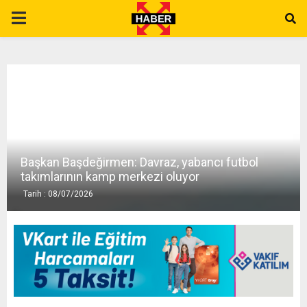
P
R
I
M
Başkan Başdeğirmen: Davraz, yabancı futbol
A
takımlarının kamp merkezi oluyor
Tarih : 08/07/2026
R
Y
M