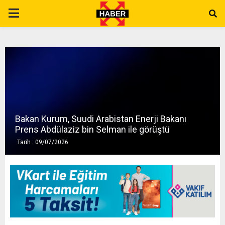
P
R
I
M
Bakan Kurum, Suudi Arabistan Enerji Bakanı
A
Prens Abdülaziz bin Selman ile görüştü
Tarih : 09/07/2026
R
Y
M