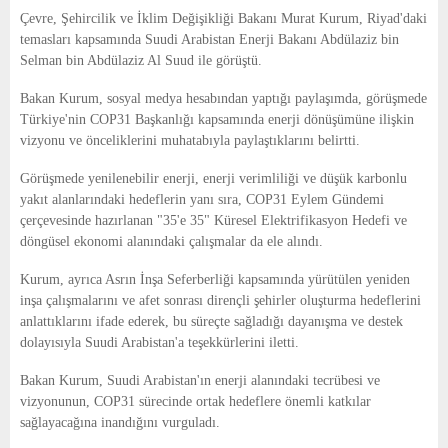
E
Çevre, Şehircilik ve İklim Değişikliği Bakanı Murat Kurum, Riyad'daki
temasları kapsamında Suudi Arabistan Enerji Bakanı Abdülaziz bin
N
Selman bin Abdülaziz Al Suud ile görüştü.
Bakan Kurum, sosyal medya hesabından yaptığı paylaşımda, görüşmede
U
Türkiye'nin COP31 Başkanlığı kapsamında enerji dönüşümüne ilişkin
vizyonu ve önceliklerini muhatabıyla paylaştıklarını belirtti.
Görüşmede yenilenebilir enerji, enerji verimliliği ve düşük karbonlu
yakıt alanlarındaki hedeflerin yanı sıra, COP31 Eylem Gündemi
çerçevesinde hazırlanan "35'e 35" Küresel Elektrifikasyon Hedefi ve
döngüsel ekonomi alanındaki çalışmalar da ele alındı.
Kurum, ayrıca Asrın İnşa Seferberliği kapsamında yürütülen yeniden
inşa çalışmalarını ve afet sonrası dirençli şehirler oluşturma hedeflerini
anlattıklarını ifade ederek, bu süreçte sağladığı dayanışma ve destek
dolayısıyla Suudi Arabistan'a teşekkürlerini iletti.
Bakan Kurum, Suudi Arabistan'ın enerji alanındaki tecrübesi ve
vizyonunun, COP31 sürecinde ortak hedeflere önemli katkılar
sağlayacağına inandığını vurguladı.