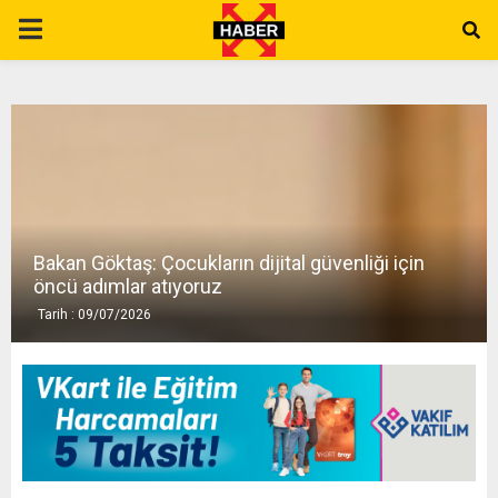
P
R
I
M
Bakan Göktaş: Çocukların dijital güvenliği için
A
öncü adımlar atıyoruz
Tarih : 09/07/2026
R
Y
M