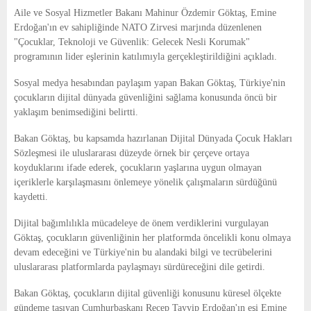
E
Aile ve Sosyal Hizmetler Bakanı Mahinur Özdemir Göktaş, Emine
Erdoğan'ın ev sahipliğinde NATO Zirvesi marjında düzenlenen
N
"Çocuklar, Teknoloji ve Güvenlik: Gelecek Nesli Korumak"
programının lider eşlerinin katılımıyla gerçekleştirildiğini açıkladı.
U
Sosyal medya hesabından paylaşım yapan Bakan Göktaş, Türkiye'nin
çocukların dijital dünyada güvenliğini sağlama konusunda öncü bir
yaklaşım benimsediğini belirtti.
Bakan Göktaş, bu kapsamda hazırlanan Dijital Dünyada Çocuk Hakları
Sözleşmesi ile uluslararası düzeyde örnek bir çerçeve ortaya
koyduklarını ifade ederek, çocukların yaşlarına uygun olmayan
içeriklerle karşılaşmasını önlemeye yönelik çalışmaların sürdüğünü
kaydetti.
Dijital bağımlılıkla mücadeleye de önem verdiklerini vurgulayan
Göktaş, çocukların güvenliğinin her platformda öncelikli konu olmaya
devam edeceğini ve Türkiye'nin bu alandaki bilgi ve tecrübelerini
uluslararası platformlarda paylaşmayı sürdüreceğini dile getirdi.
Bakan Göktaş, çocukların dijital güvenliği konusunu küresel ölçekte
gündeme taşıyan Cumhurbaşkanı Recep Tayyip Erdoğan'ın eşi Emine